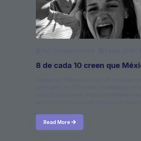
Por: Trinidad Ferreiro
5 julio, 2026
8 de cada 10 creen que Méxi
Inglaterra y México son dos de los países 
participado en 16 torneos mundialistas y el
pero, curiosamente, ambos combinados naci
sorteos fuesen esquivos para que se diese es
Read More