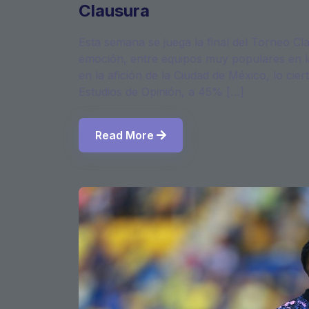
Clausura
Esta semana se juega la final del Torneo Cl
emoción, entre equipos muy populares en la
en la afición de la Ciudad de México, lo c
Estudios de Opinión, a 45% […]
Read More