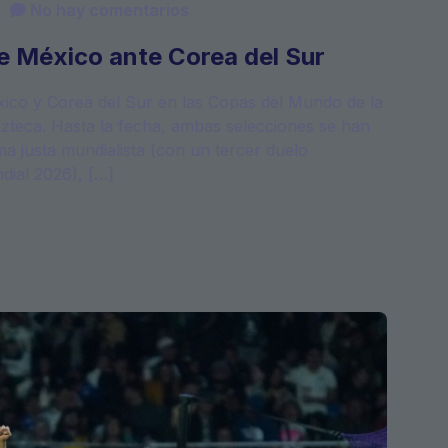
No hay comentarios
 de México ante Corea del Sur
éxico y Corea del Sur en las Copas del Mundo de la
zteca. Hasta la fecha, ambas selecciones se han
ma justa mundialista (con un tercer duelo
dial 2026), […]