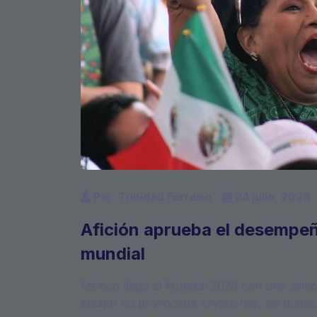
Por: Trinidad Ferreiro
24 julio, 2026
Afición aprueba el desempeño
mundial
México llegó al Mundial 2026 con una selecci
equipo no provocaba emociones, las dudas 