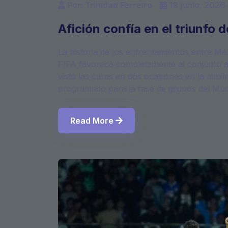
Por: Trinidad Ferreiro
18 junio, 2026
Afición confía en el triunfo
La historia de los enfrentamientos entre M
FIFA favorece completamente al conjunto a
visto las caras en dos ocasiones en la máxi
programado para la fase de grupos del Mun
Read More