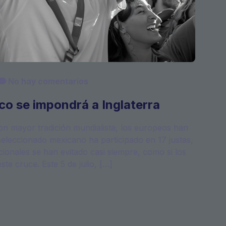
No hay comentarios
co se impondrá a Inglaterra
con mayor tradición mundialista, los europeos han
 seleccionado mexicano ha participado en 17 justas,
onales se han evitado casi siempre, como si los
te cruce. Este 5 de julio, […]