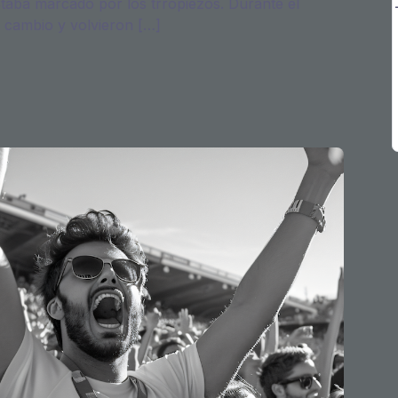
staba marcado por los trropiezos. Durante el
 cambio y volvieron […]