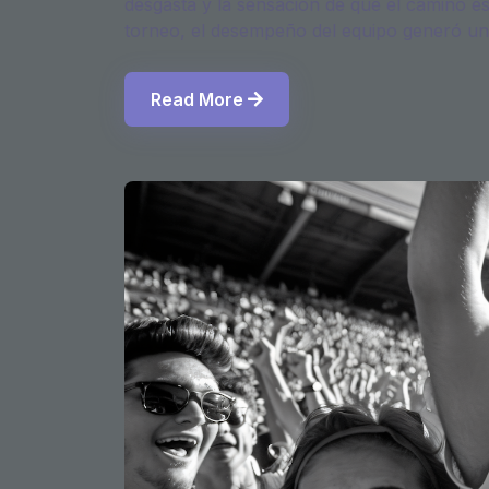
desgasta y la sensación de que el camino e
torneo, el desempeño del equipo generó un
Read More