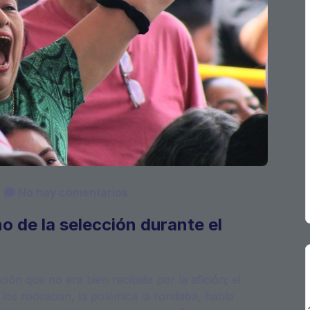
No hay comentarios
 de la selección durante el
ón que no era bien recibida por la afición; el
los rodeaban, la polémica la rondaba, había