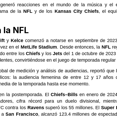
 generó reacciones en el mundo de la música y el e
orama de la
NFL
y de los
Kansas City Chiefs
, el equ
n la NFL
ift
y
Kelce
comenzó a notarse en septiembre de 2023,
 vez en el
MetLife Stadium
. Desde entonces, la
NFL
reg
ido entre los
Chiefs
y los
Jets
del 1 de octubre de 2023
identes, convirtiéndose en el juego de temporada regular
obal de medición y análisis de audiencias, reportó que
licos: la audiencia femenina de entre 12 y 17 años
media de la temporada hasta ese momento.
 en la postemporada. El
Chiefs–Bills
en enero de 2024
dores, cifra récord para un duelo divisional, mien
C contra los
Ravens
superó los 55 millones. El
Super 
ó a
San Francisco
, alcanzó 123.4 millones de especta