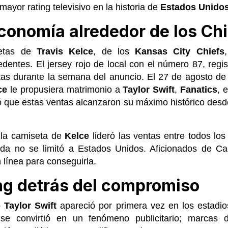
l mayor rating televisivo en la historia de
Estados Unido
conomía alrededor de los Ch
setas de
Travis Kelce
, de los
Kansas City Chiefs
edentes. El jersey rojo de local con el número 87, regi
tas durante la semana del anuncio. El 27 de agosto de
ce
le propusiera matrimonio a
Taylor
Swift
,
Fanatics
, 
tó que estas ventas alcanzaron su máximo histórico desd
 la camiseta de
Kelce
lideró las ventas entre todos lo
da no se limitó a Estados Unidos. Aficionados de C
 línea para conseguirla.
ng detrás del compromiso
o
Taylor
Swift
apareció por primera vez en los estad
 se convirtió en un fenómeno publicitario; marcas d