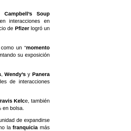
de
Campbell’s
Soup
en interacciones en
cio de
Pfizer
logró un
como un “
momento
ntando su exposición
s
,
Wendy’s
y
Panera
es de interacciones
ravis Kelc
e, también
 en bolsa.
tunidad de expandirse
mo la
franquicia
más