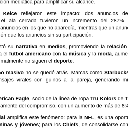
ción mediática para amplificar su alcance.
de
Kelce
reflejaron este impacto: dos anuncios 
 el ala cerrada tuvieron un incremento del 287% 
anuncios en los que no aparecía, mientras que un anun
ón que los anuncios sin su participación.
stó su
narrativa
en
medios
, promoviendo la
relación
a el
futbol americano
con la
música
y la
moda
, aume
ormalmente no siguen el
deporte
.
o masivo
no se quedó atrás. Marcas como
Starbuck
ajes virales con guiños a la pareja, generando mil
rican Eagle
, socio de la línea de ropa
Tru Kolors
de
T
ectamente del compromiso, con un aumento de más de 8%
ial
amplifica este fenómeno: para la
NFL
, es una opor
ninas y jóvenes
; para los
Chiefs
, de consolidarse co