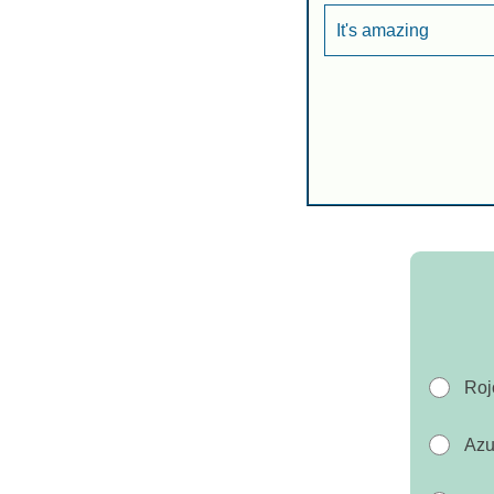
It's amazing
Roj
Azu