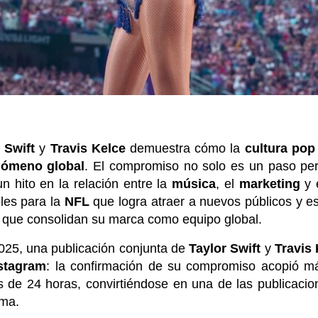
 Swift
y
Travis Kelce
demuestra cómo la
cultura pop
nómeno global
. El compromiso no solo es un paso per
n hito en la relación entre la
música
, el
marketing
y 
bles para la
NFL
que logra atraer a nuevos públicos y e
, que consolidan su marca como equipo global.
025, una publicación conjunta de
Taylor Swift
y
Travis
stagram
: la confirmación de su compromiso acopió m
de 24 horas, convirtiéndose en una de las publicacio
rma.