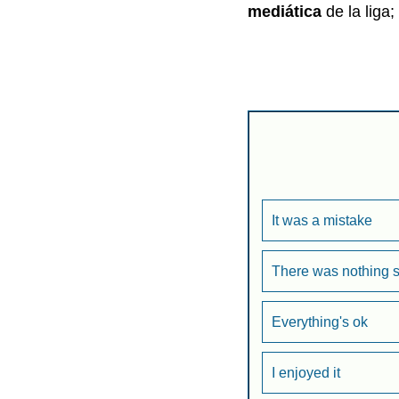
mediática
de la liga
It was a mistake
There was nothing s
Everything's ok
I enjoyed it