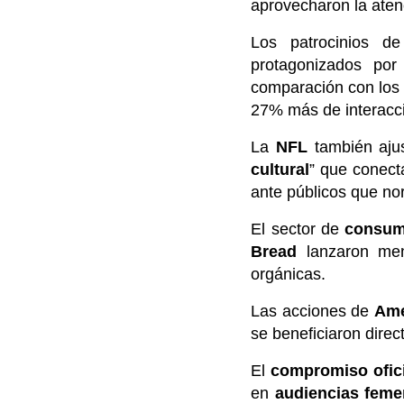
aprovecharon la aten
Los patrocinios 
protagonizados por
comparación con los 
27% más de interacci
La
NFL
también aju
cultural
” que conect
ante públicos que n
El sector de
consum
Bread
lanzaron mens
orgánicas.
Las acciones de
Ame
se beneficiaron dir
El
compromiso ofic
en
audiencias feme