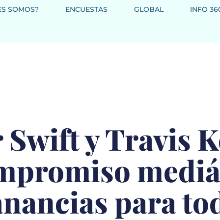
ES SOMOS?
ENCUESTAS
GLOBAL
INFO 36
 Swift y Travis K
mpromiso mediá
anancias para to