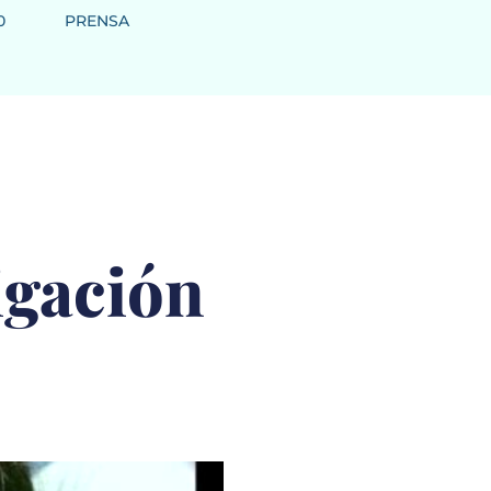
0
PRENSA
igación