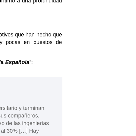
rítimo a una profundidad
motivos que han hecho que
uy pocas en puestos de
cia Española
”:
sitario y terminan
 sus compañeros,
so de las ingenierías
r al 30% […] Hay