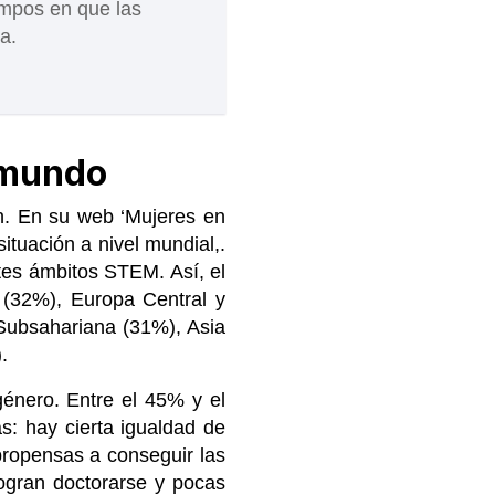
ampos en que las
a.
l mundo
n. En su web ‘Mujeres en
ituación a nivel mundial,.
ntes ámbitos STEM. Así, el
 (32%), Europa Central y
 Subsahariana (31%), Asia
.
énero. Entre el 45% y el
s: hay cierta igualdad de
 propensas a conseguir las
ogran doctorarse y pocas