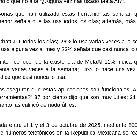
dió que no a la “¿Alguna vez has usado Meta AI?”.
onas que han utilizado estas herramientas señalan 
menor señala que las usa todos los días; además, m
hatGPT todos los días; 26% lo usa varias veces a la 
usa alguna vez al mes y 23% señala que casi nunca lo 
iten conocer de la existencia de MetaAI 11% indica qu
ienta varias veces a la semana; 14% lo hace una ve
dice que casi nunca lo usa.
s aseguran que estas aplicaciones son funcionales. Al
erramientas?” 37 por ciento dijo que son muy útiles; 3
iento las calificó de nada útiles.
ada entre el 1 y el 3 de octubre de 2025, mediante 800 
 de números telefónicos en la República Mexicana se rea