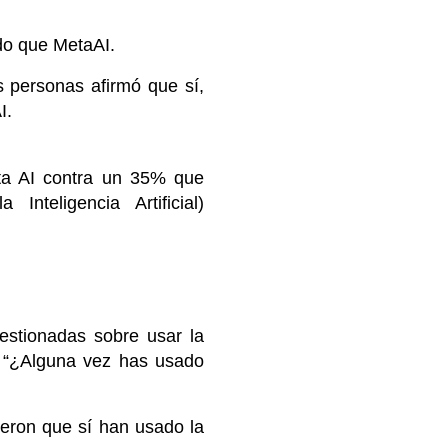
do que MetaAI.
 personas afirmó que sí,
I.
ta AI contra un 35% que
teligencia Artificial)
stionadas sobre usar la
a “¿Alguna vez has usado
ieron que sí han usado la