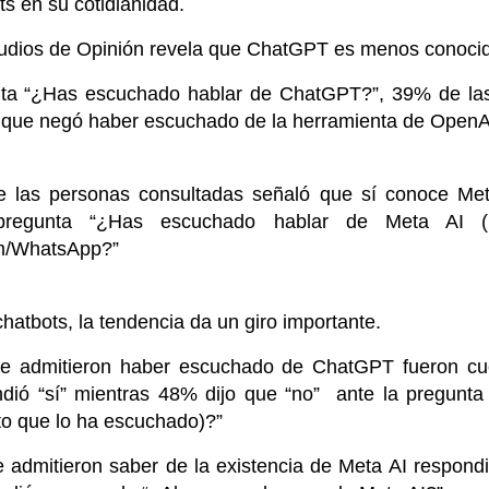
ts en su cotidianidad.
dios de Opinión revela que ChatGPT es menos conoci
nta “¿Has escuchado hablar de ChatGPT?”, 39% de las
o que negó haber escuchado de la herramienta de OpenA
e las personas consultadas señaló que sí conoce Me
regunta “¿Has escuchado hablar de Meta AI (la In
m/WhatsApp?”
 chatbots, la tendencia da un giro importante.
e admitieron haber escuchado de ChatGPT fueron cue
dió “sí” mientras 48% dijo que “no” ante la pregunt
o que lo ha escuchado)?”
admitieron saber de la existencia de Meta AI respond