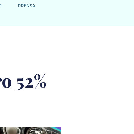
0
PRENSA
ro 52%