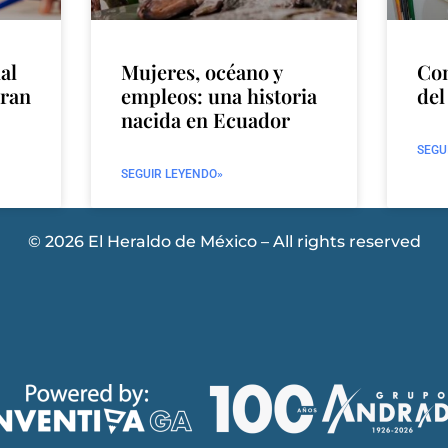
ial
Mujeres, océano y
Con
gran
empleos: una historia
del
nacida en Ecuador
SEGU
SEGUIR LEYENDO»
© 2026 El Heraldo de México – All rights reserved