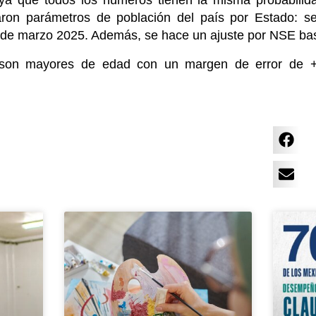
ya que todos los números tienen la misma probabilid
aron parámetros de población del país por Estado: s
e de marzo 2025. Además, se hace un ajuste por NSE b
 son mayores de edad con un margen de error de +/