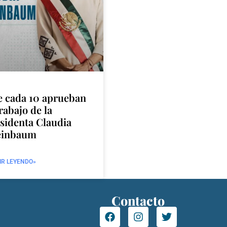
e cada 10 aprueban
trabajo de la
sidenta Claudia
einbaum
IR LEYENDO»
Contacto