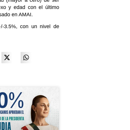
ad (mayor a cero) de ser
exo y edad con el último
asado en AMAI.
-3.5%, con un nivel de